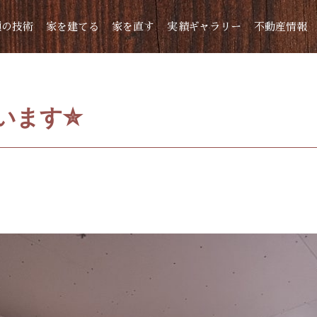
頼の技術
家を建てる
家を直す
実績ギャラリー
不動産情報
います✮