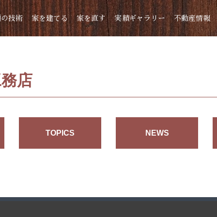
頼の技術
家を建てる
家を直す
実績ギャラリー
不動産情報
工務店
TOPICS
NEWS