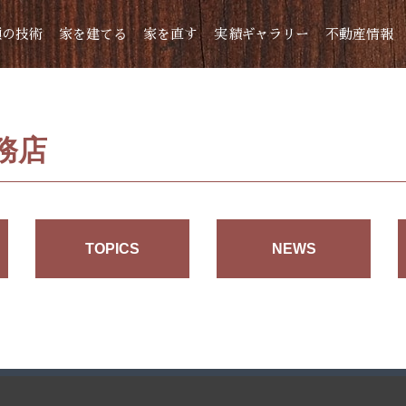
頼の技術
家を建てる
家を直す
実績ギャラリー
不動産情報
務店
TOPICS
NEWS