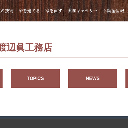
頼の技術
家を建てる
家を直す
実績ギャラリー
不動産情報
 渡辺眞工務店
TOPICS
NEWS